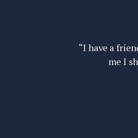
e’s told
“I have a frien
me I sh