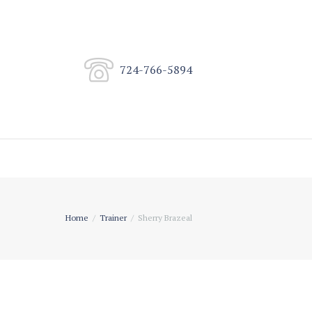
724-766-5894
Home
Trainer
Sherry Brazeal