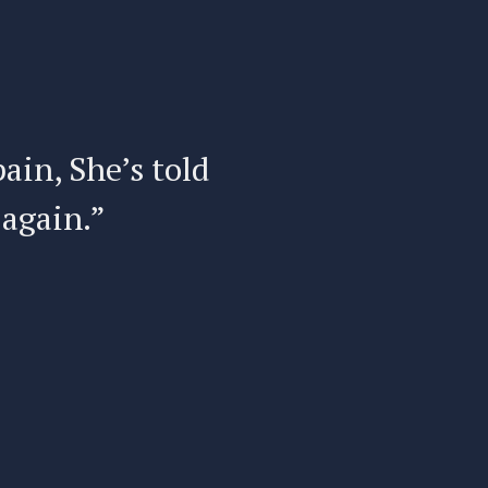
pain, She’s told
“I have
 again.”